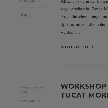
Alles, was du in der klass
MUSIKZIMMER
sogar erwünscht! Tango Mu
Kurse
Argentinischem Tango und 
Spieltechniken, die in den
werden. …
WEITERLESEN
WORKSHOP 
SEPTEMBER 21,
2016
TUCAT MOR
von
MUSIKZIMMER