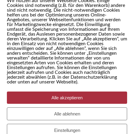
Wir nutzen auf unserer Webseite Cookies. Einige
Cookies sind notwendig (z.B. für den Warenkorb) andere
EMBLE: AB SONNTAG DEN
sind nicht notwendig. Die nicht-notwendigen Cookies
helfen uns bei der Optimierung unseres Online-
Angebotes, unserer Webseitenfunktionen und werden
R 2016!
für Marketingzwecke eingesetzt. Die Einwilligung
umfasst die Speicherung von Informationen auf Ihrem
Endgerät, das Auslesen personenbezogener Daten sowie
htet sich an klassisch ausgebildeten MusikerInnen,
deren Verarbeitung. Klicken Sie auf „Alle akzeptieren“, um
in den Einsatz von nicht notwendigen Cookies
rittene Laien.
einzuwilligen oder auf „Alle ablehnen“, wenn Sie sich
anders entscheiden. Sie können unter „Einstellungen
verwalten“ detaillierte Informationen der von uns
eingesetzten Arten von Cookies erhalten und deren
Einstellungen aufrufen. Sie können die Einstellungen
jederzeit aufrufen und Cookies auch nachträglich
jederzeit abwählen (z.B. in der Datenschutzerklärung
oder unten auf unserer Webseite).
Alle akzeptieren
Alle ablehnen
IK COACHING
Einstellungen