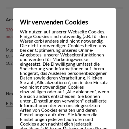
Adresse & Anmeldung
Wir verwenden Cookies
030 - 64 83 7007
Wir nutzen auf unserer Webseite Cookies.
Einige Cookies sind notwendig (z.B. für den
musikzimmer@gmail.com
Warenkorb) andere sind nicht notwendig.
Die nicht-notwendigen Cookies helfen uns
bei der Optimierung unseres Online-
Musikzimmer Marcelo Berrini
Angebotes, unserer Webseitenfunktionen
Matternstraße 5
und werden für Marketingzwecke
10249 Berlin-Friedrichshain
eingesetzt. Die Einwilligung umfasst die
Speicherung von Informationen auf Ihrem
Endgerät, das Auslesen personenbezogener
Daten sowie deren Verarbeitung. Klicken
Sie auf „Alle akzeptieren“, um in den Einsatz
von nicht notwendigen Cookies
einzuwilligen oder auf „Alle ablehnen“, wenn
Newsletter abonnieren
Sie sich anders entscheiden. Sie können
unter „Einstellungen verwalten“ detaillierte
E-Mail
*
Informationen der von uns eingesetzten
Arten von Cookies erhalten und deren
Einstellungen aufrufen. Sie können die
Einstellungen jederzeit aufrufen und
Cookies auch nachträglich jederzeit
abwählen (z.B. in der Datenschutzerklärung