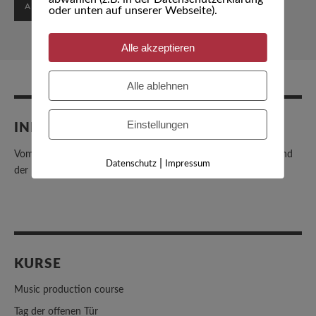
oder unten auf unserer Webseite).
Alle akzeptieren
Alle ablehnen
Einstellungen
INFORMATIONEN
Vom Senat anerkannte Musikschule, Mitglied im Bundesverband
|
Datenschutz
Impressum
der Freien Musikschulen
KURSE
Music production course
Tag der offenen Tür