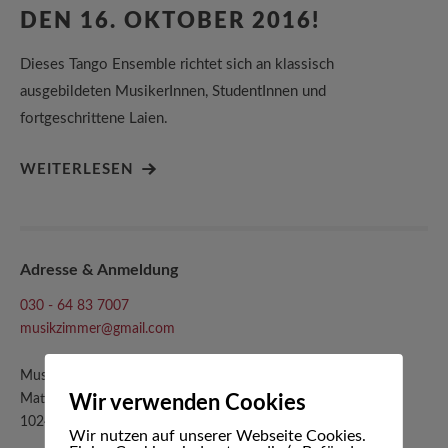
DEN 16. OKTOBER 2016!
Dieses Tango Ensemble richtet sich an klassisch
ausgebildeten MusikerInnen, StudentInnen und
fortgeschrittene Laien.
WEITERLESEN
Adresse & Anmeldung
030 - 64 83 7007
musikzimmer@gmail.com
Musikzimmer Marcelo Berrini
Wir verwenden Cookies
Matternstraße 5
10249 Berlin-Friedrichshain
Wir nutzen auf unserer Webseite Cookies.