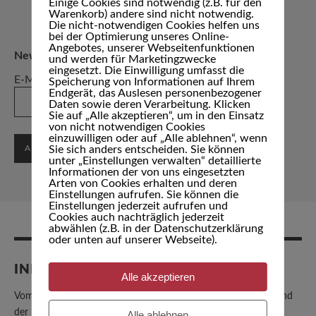
Einige Cookies sind notwendig (z.B. für den
Warenkorb) andere sind nicht notwendig.
Die nicht-notwendigen Cookies helfen uns
bei der Optimierung unseres Online-
Angebotes, unserer Webseitenfunktionen
Newsletter abonnieren
und werden für Marketingzwecke
eingesetzt. Die Einwilligung umfasst die
E-Mail
*
Speicherung von Informationen auf Ihrem
Endgerät, das Auslesen personenbezogener
Daten sowie deren Verarbeitung. Klicken
Sie auf „Alle akzeptieren“, um in den Einsatz
von nicht notwendigen Cookies
einzuwilligen oder auf „Alle ablehnen“, wenn
Sie sich anders entscheiden. Sie können
unter „Einstellungen verwalten“ detaillierte
Informationen der von uns eingesetzten
Arten von Cookies erhalten und deren
Einstellungen aufrufen. Sie können die
Einstellungen jederzeit aufrufen und
Cookies auch nachträglich jederzeit
abwählen (z.B. in der Datenschutzerklärung
oder unten auf unserer Webseite).
INFORMATIONEN
Alle akzeptieren
Vom Senat anerkannte Musikschule, Mitglied im Bundesverband
der Freien Musikschulen
Alle ablehnen